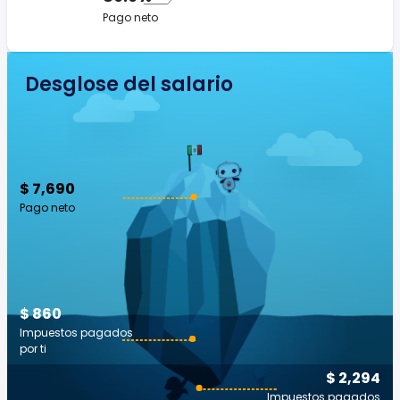
Pago neto
Desglose del salario
$ 7,690
Pago neto
$ 860
Impuestos pagados
por ti
$ 2,294
Impuestos pagados