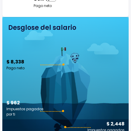
Pago neto
Desglose del salario
$ 8,338
Pago neto
$ 962
Impuestos pagados
por ti
$ 2,448
Impuestos pagados