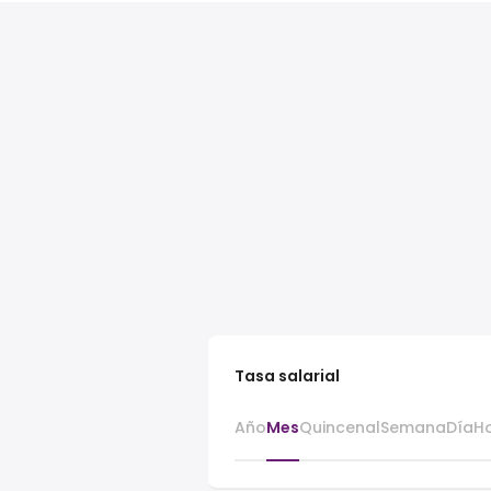
Tasa salarial
Año
Mes
Quincenal
Semana
Día
H