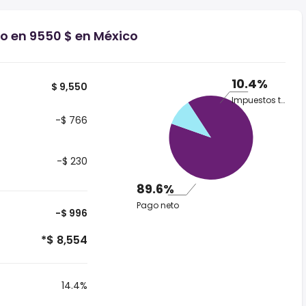
io en 9550 $ en México
10.4%
$ 9,550
Impuestos totales
-$ 766
-$ 230
89.6%
Pago neto
-$ 996
*$ 8,554
14.4%