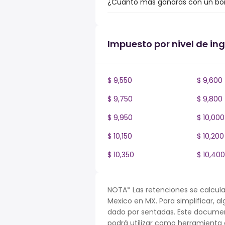
¿Cuánto más ganarás con un bonu
Impuesto por nivel de in
$ 9,550
$ 9,600
$ 9,750
$ 9,800
$ 9,950
$ 10,000
$ 10,150
$ 10,200
$ 10,350
$ 10,400
NOTA* Las retenciones se calcula
Mexico en MX. Para simplificar, al
dado por sentadas. Este documen
podrá utilizar como herramienta o