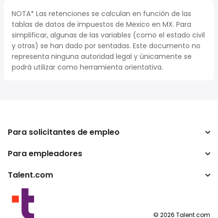
NOTA* Las retenciones se calculan en función de las
tablas de datos de impuestos de Mexico en MX. Para
simplificar, algunas de las variables (como el estado civil
y otras) se han dado por sentadas. Este documento no
representa ninguna autoridad legal y únicamente se
podrá utilizar como herramienta orientativa.
Para solicitantes de empleo
Para empleadores
Buscador de trabajo
Buscador de salario
Talent.com
Empresa
Calculadora de impuestos
ATS
Otros países
Conversor de salario
Programas para publishers
Condiciones de uso
©
2026
Talent.com