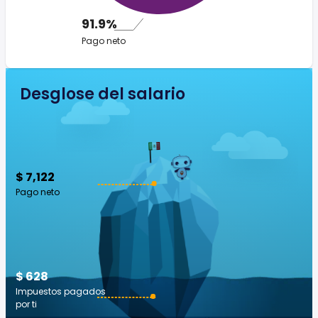
91.9%
Pago neto
Desglose del salario
$ 7,122
Pago neto
$ 628
Impuestos pagados
por ti