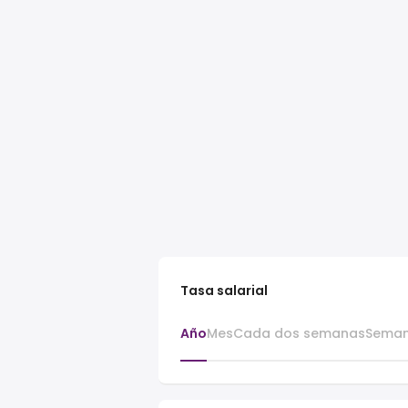
Tasa salarial
Año
Mes
Cada dos semanas
Seman