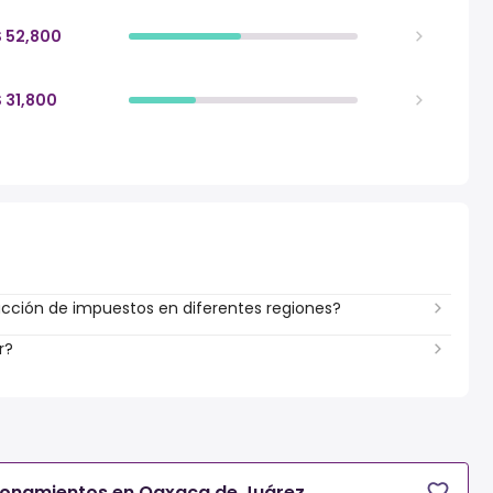
$ 52,800
$ 31,800
ción de impuestos en diferentes regiones?
r?
ionamientos en Oaxaca de Juárez