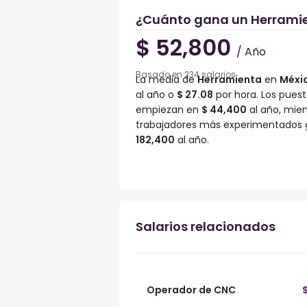
¿Cuánto gana un Herramie
$ 52,800
/ Año
Basado en 234 salarios
La media de
Herramienta
en
Méxi
al año o
$ 27.08
por hora. Los puesto
empiezan en
$ 44,400
al año, mien
trabajadores más experimentados
182,400
al año.
Salarios relacionados
Operador de CNC