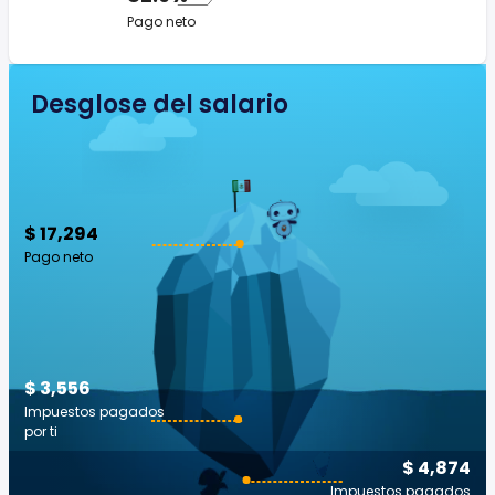
Pago neto
Desglose del salario
$ 17,294
Pago neto
$ 3,556
Impuestos pagados
por ti
$ 4,874
Impuestos pagados