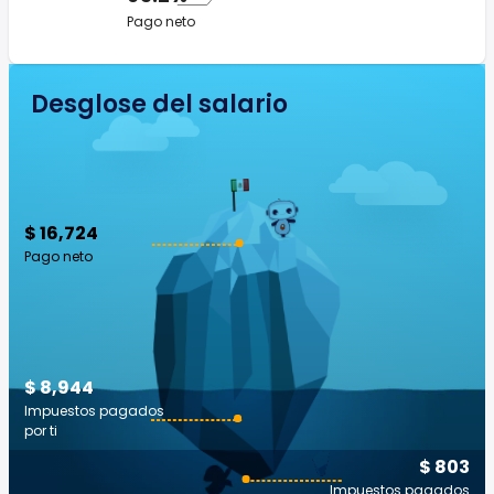
Pago neto
Desglose del salario
$ 16,724
Pago neto
$ 8,944
Impuestos pagados
por ti
$ 803
Impuestos pagados