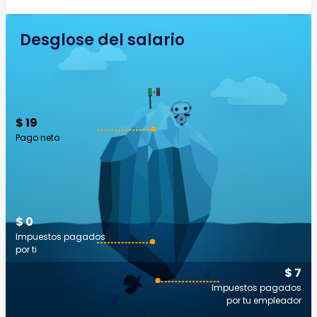
Desglose del salario
$ 19
Pago neto
$ 0
Impuestos pagados
por ti
$ 7
Impuestos pagados
por tu empleador