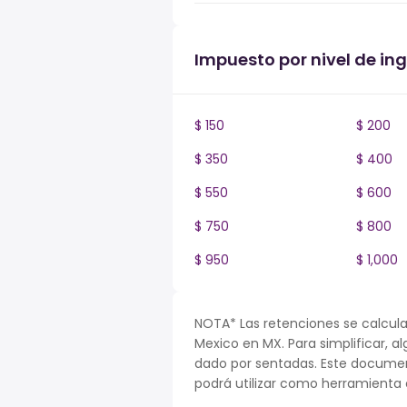
Impuesto por nivel de in
$ 150
$ 200
$ 350
$ 400
$ 550
$ 600
$ 750
$ 800
$ 950
$ 1,000
NOTA* Las retenciones se calcula
Mexico en MX. Para simplificar, al
dado por sentadas. Este documen
podrá utilizar como herramienta o