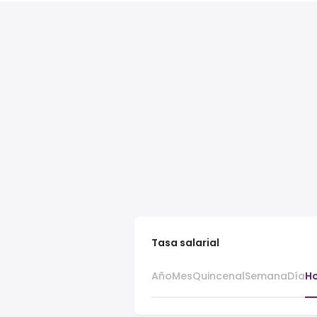
Tasa salarial
Año
Mes
Quincenal
Semana
Día
H