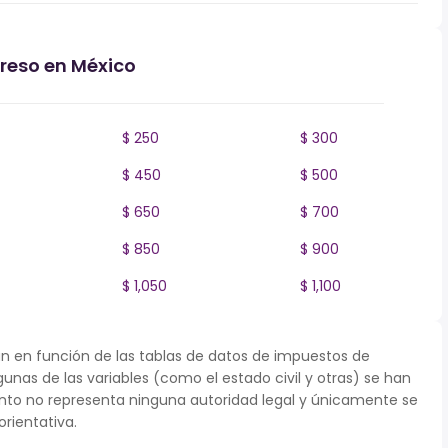
greso en México
$ 250
$ 300
$ 450
$ 500
$ 650
$ 700
$ 850
$ 900
$ 1,050
$ 1,100
n en función de las tablas de datos de impuestos de
gunas de las variables (como el estado civil y otras) se han
to no representa ninguna autoridad legal y únicamente se
rientativa.