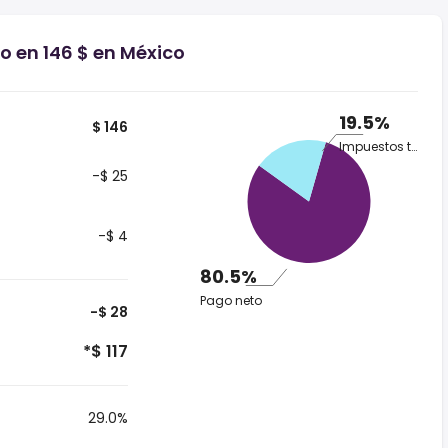
o en 146 $ en México
19.5%
$ 146
Impuestos totales
-$ 25
-$ 4
80.5%
Pago neto
-$ 28
*$ 117
29.0%