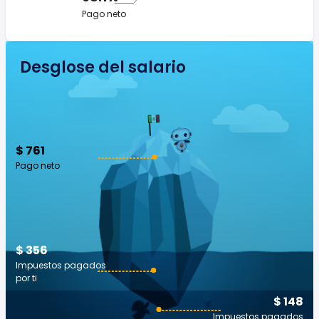
Pago neto
Desglose del salario
$ 761
Pago neto
$ 356
Impuestos pagados
por ti
$ 148
Impuestos pagados