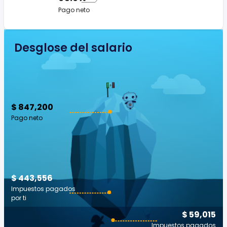
Pago neto
Desglose del salario
$ 847,200
Pago neto
$ 443,556
Impuestos pagados
por ti
$ 59,015
Impuestos pagados